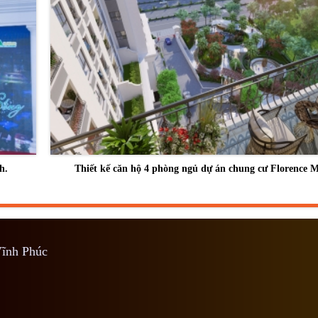
h.
Thiết kế căn hộ 4 phòng ngủ dự án chung cư Florence 
Vĩnh Phúc