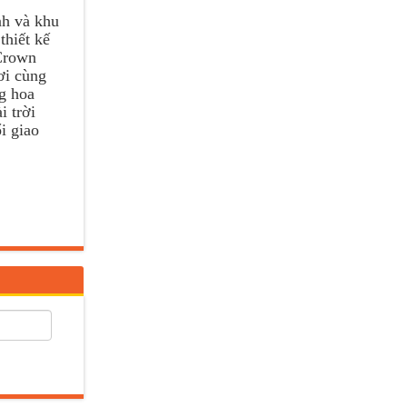
nh và khu
thiết kế
 Crown
ơi cùng
ng hoa
i trời
i giao