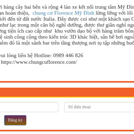
i hàng cây hai bên và rộng 4 làn xe kết nối trung tâm Mỹ Đì
ạn hoàn thiện,
chung cư Florence Mỹ Đình
lừng lững với lối 
 giới đến từ đất nước Italia. Đây được coi như một khách sạn
 như lạc trong một căn hộ nghỉ dưỡng, được thư giãn nghỉ ng
những tiện ích cao cấp như khu vườn dạo bộ với hàng trăm bô
 sinh công cộng theo kiến trúc 3D khác biệt, sân bể bơi ngoà
êm đó là một sảnh bar trên tầng thượng nơi tụ tập những buổ
vui lòng liên hệ Hotline: 0989 446 826
: https://www.chungcuflorence.com/
Đăng ký