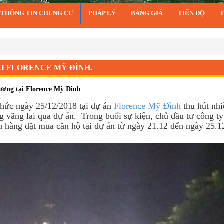
THÔNG TIN CHUNG CƯ
PHÁP LÝ
BẢNG GIÁ
TIẾN ĐỘ
Florence Mỹ Đình.
ẠI FLORENCE MỸ ĐÌNH.
ương tại Florence Mỹ Đình
 chức ngày 25/12/2018 tại dự án
Florence Mỹ Đình
thu hút nh
vãng lai qua dự án. Trong buổi sự kiện, chủ đầu tư công ty
 hàng đặt mua căn hộ tại dự án từ ngày 21.12 đến ngày 25.1