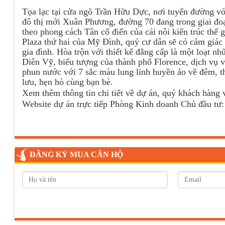
Tọa lạc tại cửa ngõ Trần Hữu Dực, nơi tuyến đường vớ
đô thị mới Xuân Phương, đường 70 đang trong giai đo
theo phong cách Tân cổ điển của cái nôi kiến trúc thế
Plaza thứ hai của Mỹ Đình, quý cư dân sẽ có cảm giác
gia đình. Hòa trộn với thiết kế đẳng cấp là một loạt 
Diên Vỹ, biểu tượng của thành phố Florence, dịch vụ vệ
phun nước với 7 sắc màu lung linh huyền ảo về đêm, th
lưu, hẹn hò cùng bạn bè.
Xem thêm thông tin chi tiết về dự án, quý khách hàng 
Website dự án trực tiếp Phòng Kinh doanh Chủ đầu tư
ĐĂNG KÝ MUA CĂN HỘ