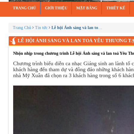
TRANG CHỦ
GIỚI THIỆU
MẶT BẰNG
THIẾT KẾ
Trang Chủ
Tin tức
Lễ hội Ánh sáng và lan toả Yêu Thương tại 
LỄ HỘI ÁNH SÁNG VÀ LAN TOẢ YÊU THƯƠNG T
Nhộn nhịp trong chương trình Lễ hội Ánh sáng và lan toả Yêu Th
Chương trình biểu diễn ca nhạc Giáng sinh an lành tổ
khách hàng đến tham dự và đông đảo những khách hàng 
nhà Mỹ Xuân đã chọn ra 3 khách hàng trong số 6 khách