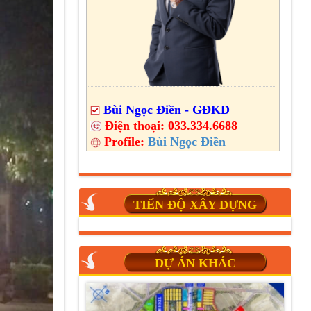
Bùi Ngọc Điền - GĐKD
Điện thoại:
033.334.6688
Profile:
Bùi Ngọc Điền
TIẾN ĐỘ XÂY DỰNG
DỰ ÁN KHÁC