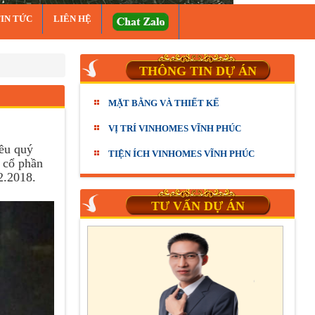
TIN TỨC
LIÊN HỆ
THÔNG TIN DỰ ÁN
MẶT BẰNG VÀ THIẾT KẾ
VỊ TRÍ VINHOMES VĨNH PHÚC
iều quý
TIỆN ÍCH VINHOMES VĨNH PHÚC
 cổ phần
2.2018.
TƯ VẤN DỰ ÁN