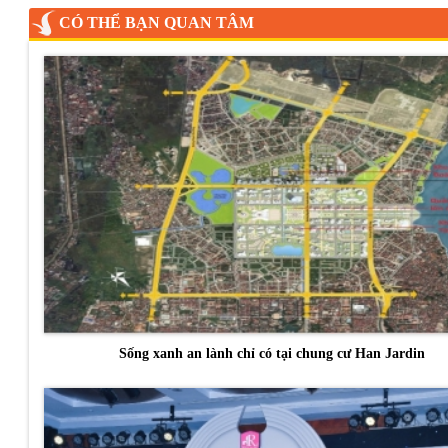
CÓ THỂ BẠN QUAN TÂM
Sống xanh an lành chỉ có tại chung cư Han Jardin