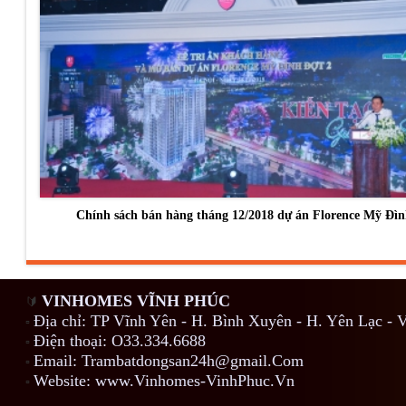
Chính sách bán hàng tháng 12/2018 dự án Florence Mỹ Đìn
VINHOMES VĨNH PHÚC
🔰
Địa chỉ: TP Vĩnh Yên - H. Bình Xuyên - H. Yên Lạc - 
▫️
Điện thoại: O33.334.6688
▫️
Email: Trambatdongsan24h@gmail.Com
▫️
Website: www.Vinhomes-VinhPhuc.Vn
▫️