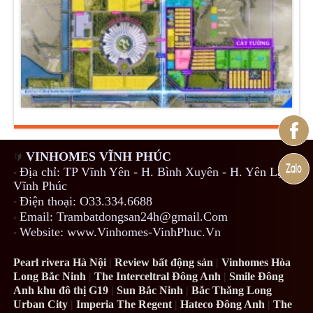
VINHOMES VĨNH PHÚC
🔰
Địa chỉ: TP Vĩnh Yên - H. Bình Xuyên - H. Yên Lạc -
▫️
Vĩnh Phúc
Điện thoại: O33.334.6688
▫️
Email: Trambatdongsan24h@gmail.Com
▫️
Website: www.Vinhomes-VinhPhuc.Vn
▫️
Pearl rivera Hà Nội
|
Review bất động sản
|
Vinhomes Hòa
Long Bắc Ninh
|
The Interceltral Đông Anh
|
Smile Đông
Anh khu đô thị G19
|
Sun Bắc Ninh
|
Bắc Thăng Long
Urban City
|
Imperia The Regent
|
Hateco Đông Anh
|
The