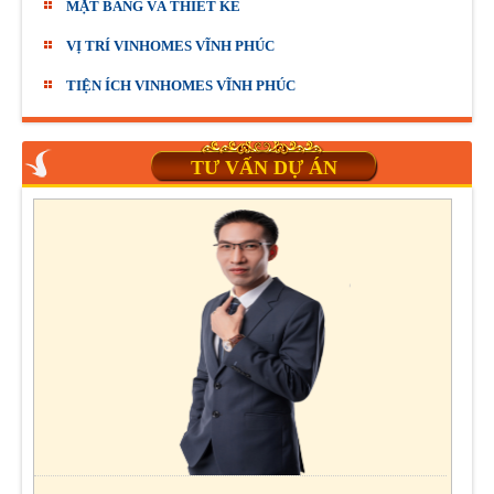
MẶT BẰNG VÀ THIẾT KẾ
VỊ TRÍ VINHOMES VĨNH PHÚC
TIỆN ÍCH VINHOMES VĨNH PHÚC
TƯ VẤN DỰ ÁN