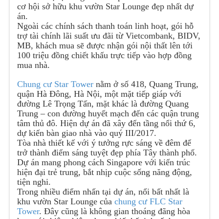
cơ hội sở hữu khu vườn Star Lounge đẹp nhất dự
án.
Ngoài các chính sách thanh toán linh hoạt, gói hỗ
trợ tài chính lãi suất ưu đãi từ Vietcombank, BIDV,
MB, khách mua sẽ được nhận gói nội thất lên tới
100 triệu đồng chiết khấu trực tiếp vào hợp đồng
mua nhà.
Chung cư Star Tower
nằm ở số 418, Quang Trung,
quận Hà Đông, Hà Nội, một mặt tiếp giáp với
đường Lê Trọng Tấn, mặt khác là đường Quang
Trung – con đường huyết mạch đến các quận trung
tâm thủ đô. Hiện dự án đã xây đến tầng nổi thứ 6,
dự kiến bàn giao nhà vào quý III/2017.
Tòa nhà thiết kế với ý tưởng rực sáng về đêm để
trở thành điểm sáng tuyệt đẹp phía Tây thành phố.
Dự án mang phong cách Singapore với kiến trúc
hiện đại trẻ trung, bắt nhịp cuộc sống năng động,
tiện nghi.
Trong nhiều điểm nhấn tại dự án, nổi bất nhất là
khu vườn Star Lounge của
chung cư FLC Star
Tower
. Đây cũng là không gian thoáng đãng hòa