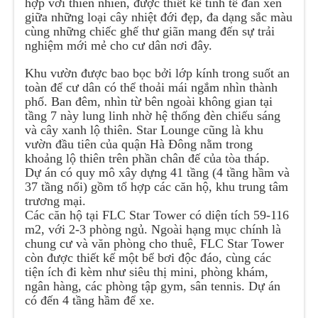
hợp với thiên nhiên, được thiết kế tinh tế đan xen
giữa những loại cây nhiệt đới đẹp, đa dạng sắc màu
cùng những chiếc ghế thư giãn mang đến sự trải
nghiệm mới mẻ cho cư dân nơi đây.
Khu vườn được bao bọc bởi lớp kính trong suốt an
toàn để cư dân có thể thoải mái ngắm nhìn thành
phố. Ban đêm, nhìn từ bên ngoài không gian tại
tầng 7 này lung linh nhờ hệ thống đèn chiếu sáng
và cây xanh lộ thiên. Star Lounge cũng là khu
vườn đầu tiên của quận Hà Đông nằm trong
khoảng lộ thiên trên phần chân đế của tòa tháp.
Dự án có quy mô xây dựng 41 tầng (4 tầng hầm và
37 tầng nổi) gồm tổ hợp các căn hộ, khu trung tâm
trương mại.
Các căn hộ tại FLC Star Tower có diện tích 59-116
m2, với 2-3 phòng ngủ. Ngoài hạng mục chính là
chung cư và văn phòng cho thuê, FLC Star Tower
còn được thiết kế một bể bơi độc đáo, cùng các
tiện ích đi kèm như siêu thị mini, phòng khám,
ngân hàng, các phòng tập gym, sân tennis. Dự án
có đến 4 tầng hầm để xe.