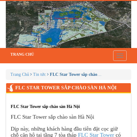
TRANG CHỦ
Toggle
navigatio
Trang Chủ
Tin tức
FLC Star Tower sắp chào sàn Hà Nội
FLC STAR TOWER SẮP CHÀO SÀN HÀ NỘI
FLC Star Tower sắp chào sàn Hà Nội
FLC Star Tower sắp chào sàn Hà Nội
Dịp này, những khách hàng đầu tiên đặt cọc giữ
chỗ căn hộ tại tầng 7 tòa tháp
FLC Star Tower
có