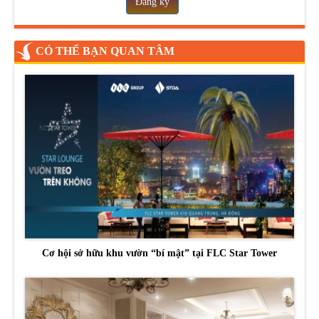
Đăng ký
CÓ THỂ BẠN QUAN TÂM
Cơ hội sở hữu khu vườn “bí mật” tại FLC Star Tower