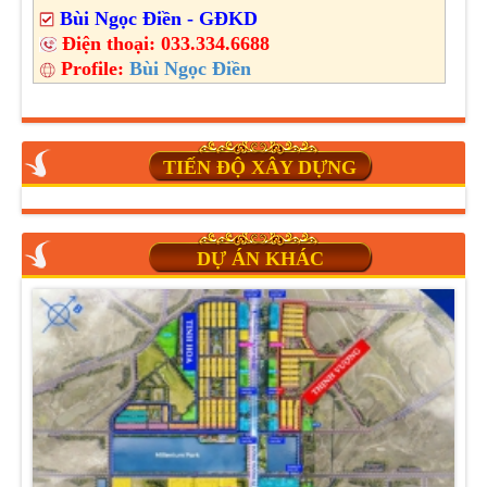
Bùi Ngọc Điền - GĐKD
Điện thoại:
033.334.6688
Profile:
Bùi Ngọc Điền
TIẾN ĐỘ XÂY DỰNG
DỰ ÁN KHÁC