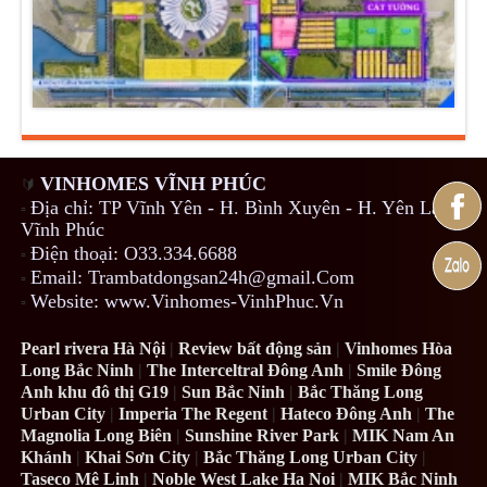
VINHOMES VĨNH PHÚC
🔰
Địa chỉ: TP Vĩnh Yên - H. Bình Xuyên - H. Yên Lạc -
▫️
Vĩnh Phúc
Điện thoại: O33.334.6688
▫️
Email: Trambatdongsan24h@gmail.Com
▫️
Website: www.Vinhomes-VinhPhuc.Vn
▫️
Pearl rivera Hà Nội
|
Review bất động sản
|
Vinhomes Hòa
Long Bắc Ninh
|
The Interceltral Đông Anh
|
Smile Đông
Anh khu đô thị G19
|
Sun Bắc Ninh
|
Bắc Thăng Long
Urban City
|
Imperia The Regent
|
Hateco Đông Anh
|
The
Magnolia Long Biên
|
Sunshine River Park
|
MIK Nam An
Khánh
|
Khai Sơn City
|
Bắc Thăng Long Urban City
|
Taseco Mê Linh
|
Noble West Lake Ha Noi
|
MIK Bắc Ninh