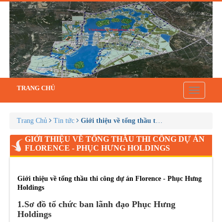
TRANG CHỦ
Toggle
navigatio
Trang Chủ
Tin tức
Giới thiệu về tổng thầu thi công dự án Flore
GIỚI THIỆU VỀ TỔNG THẦU THI CÔNG DỰ ÁN
FLORENCE - PHỤC HƯNG HOLDINGS
Giới thiệu về tổng thầu thi công dự án Florence - Phục Hưng
Holdings
1.Sơ đồ tổ chức ban lãnh đạo Phục Hưng
Holdings