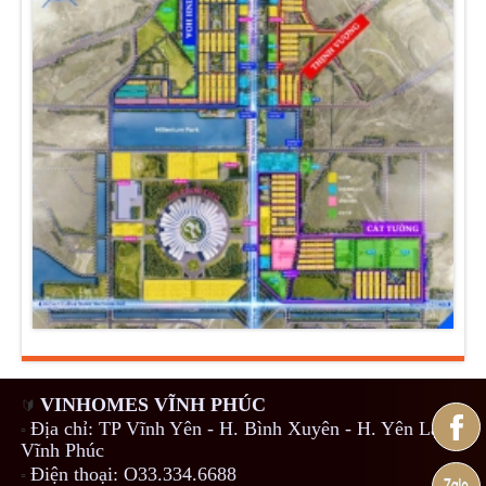
VINHOMES VĨNH PHÚC
🔰
Địa chỉ: TP Vĩnh Yên - H. Bình Xuyên - H. Yên Lạc -
▫️
Vĩnh Phúc
Điện thoại: O33.334.6688
▫️