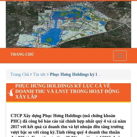
TRANG CHỦ
Toggle
navigatio
Trang Chủ
Tin tức
Phục Hưng Holdings kỷ lục cả về doanh thu v
PHỤC HƯNG HOLDINGS KỶ LỤC CẢ VỀ
DOANH THU VÀ LNST TRONG HOẠT ĐỘNG
XÂY LẮP
CTCP Xây dựng Phục Hưng Holdings (mã chứng khoán
PHC) đã công bố báo cáo tài chính hợp nhất quý 4 và cả năm
2017 với kết quả cả doanh thu và lợi nhuận đều tăng trưởng
vượt bậc so với cùng kỳ.Tính riêng quý 4 doanh thu thuần