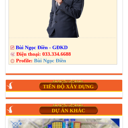
Bùi Ngọc Điền - GĐKD
Điện thoại:
033.334.6688
Profile:
Bùi Ngọc Điền
TIẾN ĐỘ XÂY DỰNG
DỰ ÁN KHÁC