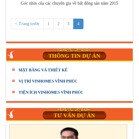
Góc nhìn của các chuyên gia về bất động sản năm 2015
< Trang trước
1
2
3
4
THÔNG TIN DỰ ÁN
MẶT BẰNG VÀ THIẾT KẾ
VỊ TRÍ VINHOMES VĨNH PHÚC
TIỆN ÍCH VINHOMES VĨNH PHÚC
TƯ VẤN DỰ ÁN