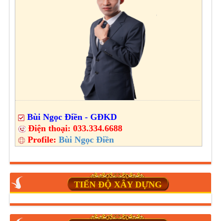
Bùi Ngọc Điền - GĐKD
Điện thoại:
033.334.6688
Profile:
Bùi Ngọc Điền
TIẾN ĐỘ XÂY DỰNG