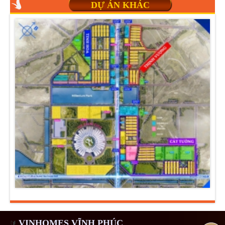
DỰ ÁN KHÁC
VINHOMES VĨNH PHÚC
🔰