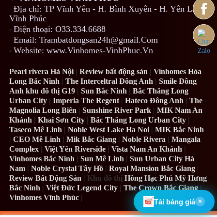
Địa chỉ: TP Vĩnh Yên - H. Bình Xuyên - H. Yên Lạc -
▫️
Vĩnh Phúc
Điện thoại: O33.334.6688
▫️
Email: Trambatdongsan24h@gmail.Com
▫️
Website: www.Vinhomes-VinhPhuc.Vn
▫️
Pearl rivera Hà Nội
|
Review bất động sản
|
Vinhomes Hòa
Long Bắc Ninh
|
The Interceltral Đông Anh
|
Smile Đông
Anh khu đô thị G19
|
Sun Bắc Ninh
|
Bắc Thăng Long
Urban City
|
Imperia The Regent
|
Hateco Đông Anh
|
The
Magnolia Long Biên
|
Sunshine River Park
|
MIK Nam An
Khánh
|
Khai Sơn City
|
Bắc Thăng Long Urban City
|
Taseco Mê Linh
|
Noble West Lake Ha Noi
|
MIK Bắc Ninh
|
CEO Mê Linh
|
Mik Bắc Giang
|
Noble Rivera
|
Mangala
Complex
|
Việt Yên Riverside
|
Vista Nam An Khánh
|
Vinhomes Bắc Ninh
|
Sun Mê Linh
|
Sun Urban City Hà
Nam
|
Noble Crystal Tây Hồ
|
Royal Mansion Bắc Giang
|
Review Bất Động Sản
| Khu đô thị
Hồng Hạc Phú Mỹ Hưng
Bắc Ninh
|
Việt Đức Legend City
|
The Crown Bắc Giang
|
Vinhomes Vĩnh Phúc
|
Tải bảng giá
×